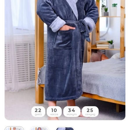
22
10
34
24
дней
часов
минут
секунд