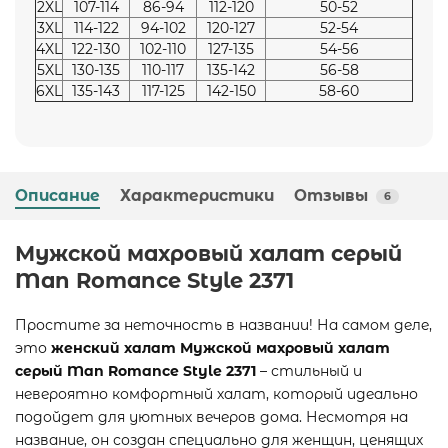
2XL
107-114
86-94
112-120
50-52
3XL
114-122
94-102
120-127
52-54
4XL
122-130
102-110
127-135
54-56
5XL
130-135
110-117
135-142
56-58
6XL
135-143
117-125
142-150
58-60
Описание
Характеристики
Отзывы
6
Мужской махровый халат серый
Man Romance Style 2371
Простите за неточность в названии! На самом деле,
это
женский халат Мужской махровый халат
серый Man Romance Style 2371
– стильный и
невероятно комфортный халат, который идеально
подойдет для уютных вечеров дома. Несмотря на
название, он создан специально для женщин, ценящих