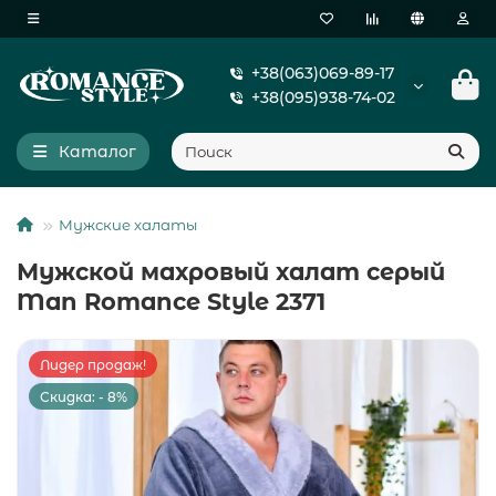
+38(063)069-89-17
+38(095)938-74-02
Каталог
Мужские халаты
Мужской махровый халат серый
Man Romance Style 2371
Лидер продаж!
Скидка: - 8%