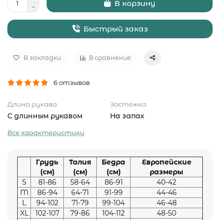
В корзину
Быстрый заказ
В закладки
В сравнение
6 отзывов
Длина рукава
Застежка
С длинным рукавом
На запах
Все характеристики
Грудь
Талия
Бедра
Европейские
(см)
(см)
(см)
размеры
S
81-86
58-64
86-91
40-42
M
86-94
64-71
91-99
44-46
L
94-102
71-79
99-104
46-48
XL
102-107
79-86
104-112
48-50