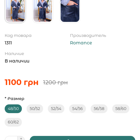
Код товара
Производитель
1311
Romance
Наличие
В наличии
1100 грн
1200 грн
* Размер
48/50
50/52
52/54
54/56
56/58
58/60
60/62