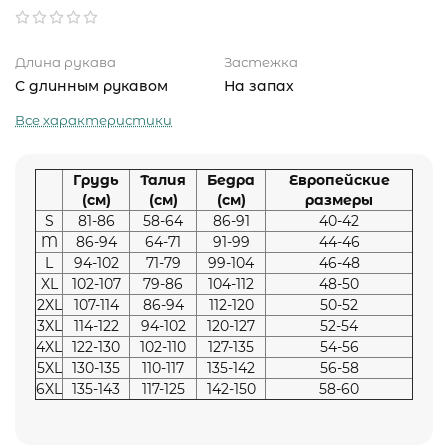
Длина рукава
Застежка
С длинным рукавом
На запах
Все характеристики
Грудь
Талия
Бедра
Европейские
(см)
(см)
(см)
размеры
S
81-86
58-64
86-91
40-42
M
86-94
64-71
91-99
44-46
L
94-102
71-79
99-104
46-48
XL
102-107
79-86
104-112
48-50
2XL
107-114
86-94
112-120
50-52
3XL
114-122
94-102
120-127
52-54
4XL
122-130
102-110
127-135
54-56
5XL
130-135
110-117
135-142
56-58
6XL
135-143
117-125
142-150
58-60