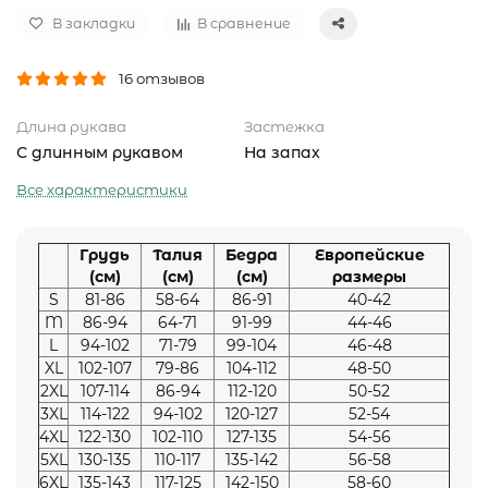
В закладки
В сравнение
16 отзывов
Длина рукава
Застежка
С длинным рукавом
На запах
Все характеристики
Грудь
Талия
Бедра
Европейские
(см)
(см)
(см)
размеры
S
81-86
58-64
86-91
40-42
M
86-94
64-71
91-99
44-46
L
94-102
71-79
99-104
46-48
XL
102-107
79-86
104-112
48-50
2XL
107-114
86-94
112-120
50-52
3XL
114-122
94-102
120-127
52-54
4XL
122-130
102-110
127-135
54-56
5XL
130-135
110-117
135-142
56-58
6XL
135-143
117-125
142-150
58-60