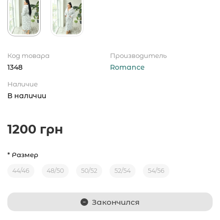
Код товара
Производитель
1348
Romance
Наличие
В наличии
1200 грн
* Размер
44/46
48/50
50/52
52/54
54/56
Закончился