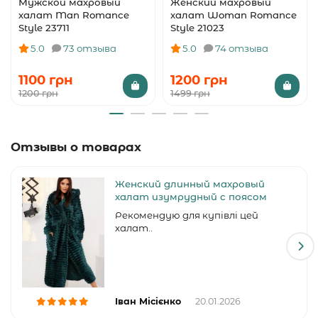
Мужской махровый
Женский махровый
халат Man Romance
халат Woman Romance
Style 23711
Style 21023
5.0
73 отзыва
5.0
74 отзыва
1100 грн
1200 грн
1200 грн
1499 грн
Отзывы о товарах
Женский длинный махровый
халат изумрудный с поясом
Рекомендую для купівлі цей
халат..
Іван Місієнко
20.01.2026