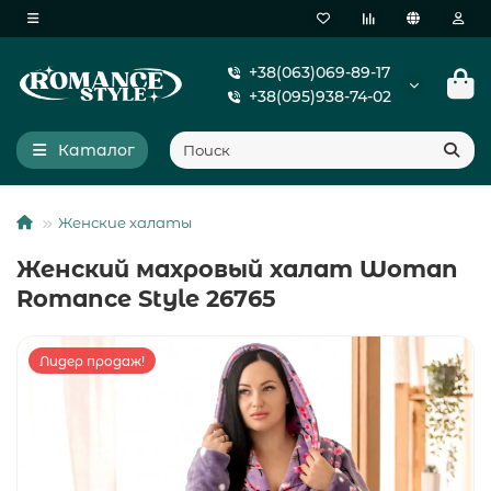
+38(063)069-89-17
+38(095)938-74-02
Каталог
Женские халаты
Женский махровый халат Woman
Romance Style 26765
Лидер продаж!