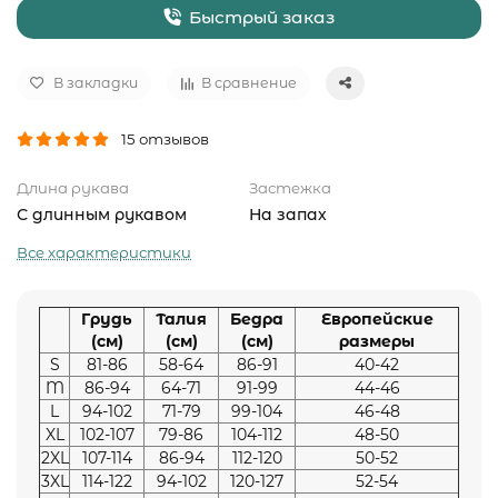
Быстрый заказ
В закладки
В сравнение
15 отзывов
Длина рукава
Застежка
С длинным рукавом
На запах
Все характеристики
Грудь
Талия
Бедра
Европейские
(см)
(см)
(см)
размеры
S
81-86
58-64
86-91
40-42
M
86-94
64-71
91-99
44-46
L
94-102
71-79
99-104
46-48
XL
102-107
79-86
104-112
48-50
2XL
107-114
86-94
112-120
50-52
3XL
114-122
94-102
120-127
52-54