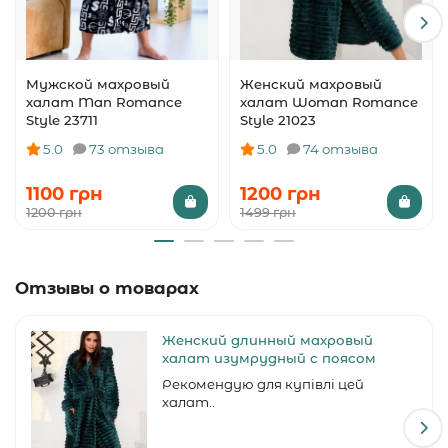
Мужской махровый
Женский махровый
халат Man Romance
халат Woman Romance
Style 23711
Style 21023
5.0
73 отзыва
5.0
74 отзыва
1100 грн
1200 грн
1200 грн
1499 грн
Отзывы о товарах
Женский длинный махровый
халат изумрудный с поясом
Рекомендую для купівлі цей
халат..