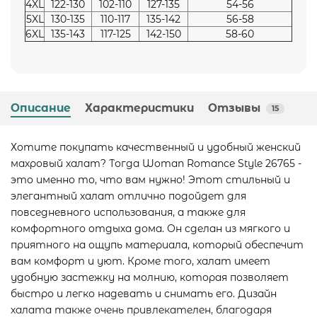
4XL
122-130
102-110
127-135
54-56
5XL
130-135
110-117
135-142
56-58
6XL
135-143
117-125
142-150
58-60
Описание
Характеристики
Отзывы
15
Хотите покупать качественный и удобный женский
махровый халат? Тогда Woman Romance Style 26765 -
это именно то, что вам нужно! Этот стильный и
элегантный халат отлично подойдет для
повседневного использования, а также для
комфортного отдыха дома. Он сделан из мягкого и
приятного на ощупь материала, который обеспечит
вам комфорт и уют. Кроме того, халат имеет
удобную застежку на молнию, которая позволяет
быстро и легко надевать и снимать его. Дизайн
халата также очень привлекателен, благодаря