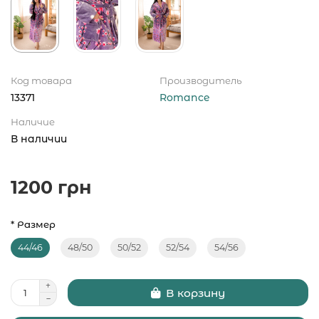
Код товара
Производитель
13371
Romance
Наличие
В наличии
1200 грн
* Размер
44/46
48/50
50/52
52/54
54/56
В корзину