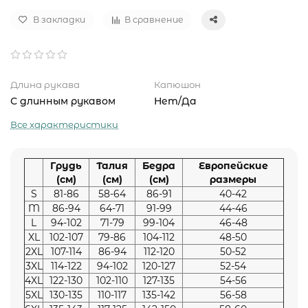
В закладки
В сравнение
Длина рукава
Капюшон
С длинным рукавом
Нет/Да
Все характеристики
Грудь
Талия
Бедра
Европейские
(см)
(см)
(см)
размеры
S
81-86
58-64
86-91
40-42
M
86-94
64-71
91-99
44-46
L
94-102
71-79
99-104
46-48
XL
102-107
79-86
104-112
48-50
2XL
107-114
86-94
112-120
50-52
3XL
114-122
94-102
120-127
52-54
4XL
122-130
102-110
127-135
54-56
5XL
130-135
110-117
135-142
56-58