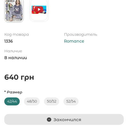
Код товара
Производитель
1336
Romance
Наличие
В наличии
640 грн
* Размер
42/44
48/50
50/52
52/54
Закончился