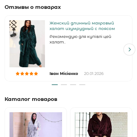
Отзывы о товарах
прелесть этого роскошного халата и
наслаждайтесь комфортом каждый день.
Женский длинный махровый
Не откладывайте покупку на потом – количество
халат изумрудный с поясом
товара ограничено!
Рекомендую для купівлі цей
халат..
Іван Місієнко
20.01.2026
Каталог товаров