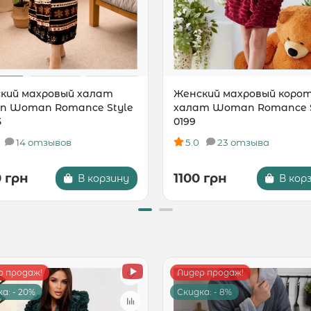
кий махровый халат
Женский махровый коро
an Woman Romance Style
халат Woman Romance S
5
0199
14 отзывов
5.0
23 отзыва
0 грн
1100 грн
В корзину
В кор
р продаж!
Лидер продаж!
а: - 20%
Скидка: - 8%