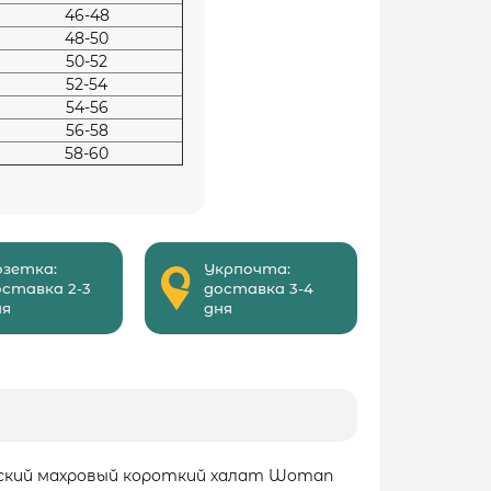
46-48
48-50
50-52
52-54
54-56
56-58
58-60
озетка:
Укрпочта:
оставка 2-3
доставка 3-4
ня
дня
нский махровый короткий халат Woman