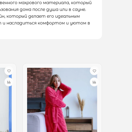
твенного махрового материала, который
ования дома после душа или в сауне.
йн, который делает его идеальным
ат и насладиться комфортом и уютом в
Лидер пр
Скидка: -