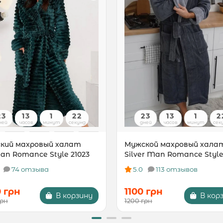
23
13
1
21
23
13
1
2
ней
часов
минут
секунд
дней
часов
минут
сек
кий махровый халат
Мужской махровый хала
n Romance Style 21023
Silver Man Romance Style
74 отзыва
5.0
113 отзывов
0 грн
1100 грн
В корзину
В кор
грн
1200 грн