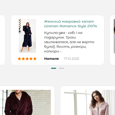
Женский махровый халат
Woman Romance Style 21074
Купила два - собі і на
подарунок. Трохи
хвилювалася, але не варто
було)). Якість, розміри,
кольори -..
Наталя
17.10.2025