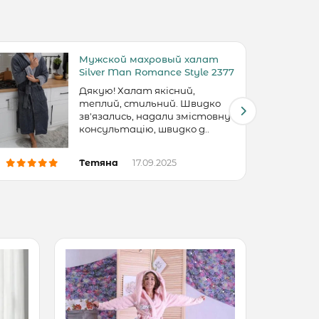
Мужской махровый халат
Silver Man Romance Style 2377
Дякую! Халат якісний,
теплий, стильний. Швидко
зв'язались, надали змістовну
консультацію, швидко д..
Тетяна
17.09.2025