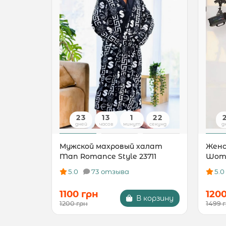
23
13
1
21
дней
часов
минут
секунд
д
Мужской махровый халат
Женс
Man Romance Style 23711
Woma
5.0
73 отзыва
5.0
1100 грн
120
В корзину
1200 грн
1499 