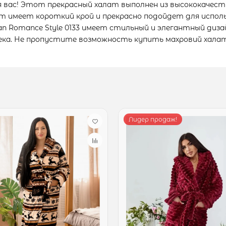
ля вас! Этот прекрасный халат выполнен из высококачес
 имеет короткий крой и прекрасно подойдет для использ
 Romance Style 0133 имеет стильный и элегантный диза
овека. Не пропустите возможность купить махровий хал
Лидер продаж!