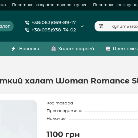
вка
Политика возврата товара и денег
Политика конфиденц
+38(063)069-89-17
алог
+38(095)938-74-02
Новинки
Халат шарпей
Цветные 
ткий халат Woman Romance Sty
Код товара
Производитель
Наличие
1100 грн