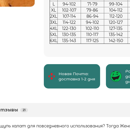
L
94-102
71-79
99-104
XL
102-107
79-86
104-112
2XL
107-114
86-94
112-120
3XL
114-122
94-102
120-127
4XL
122-130
102-110
127-135
5XL
130-135
110-117
135-142
6XL
135-143
117-125
142-150
Р
Новая Почта:
д
доставка 1-2 дня
д
Отзывы
21
щупь халат для повседневного использования? Тогда Же