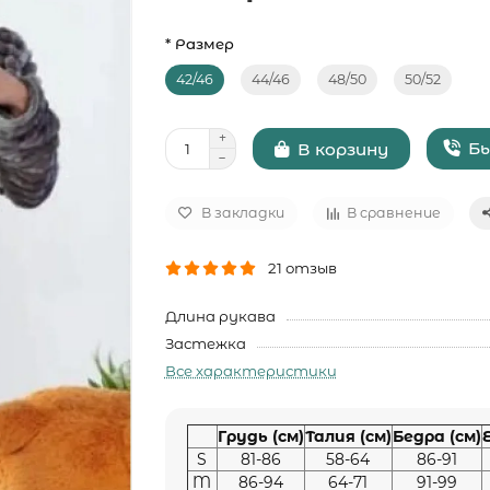
* Размер
42/46
44/46
48/50
50/52
Бы
В корзину
В закладки
В сравнение
21 отзыв
Длина рукава
Застежка
Все характеристики
Грудь (см)
Талия (см)
Бедра (см)
S
81-86
58-64
86-91
M
86-94
64-71
91-99