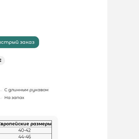
стрый заказ
С длинным рукавом
На запах
Европейские размеры
40-42
44-46