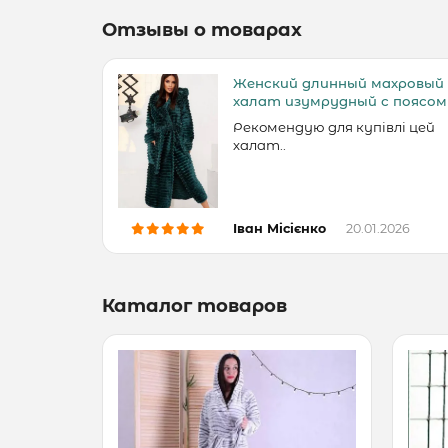
Отзывы о товарах
Женский длинный махровый
халат изумрудный с поясом
Рекомендую для купівлі цей
халат..
Іван Місієнко
20.01.2026
Каталог товаров