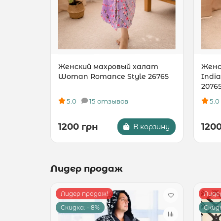
Женский махровый халат
Женс
Woman Romance Style 26765
Indi
2076
5.0
15 отзывов
5.0
1200 грн
120
В корзину
Лидер продаж
Лидер продаж!
Лиде
Скидка: - 8%
Скидк