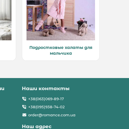
Подростковые халаты для
мальчика
ии
Наши контакты
+38(063)069-89-17
+38(095)938-74-02
order@romance.com.ua
Наш адрес