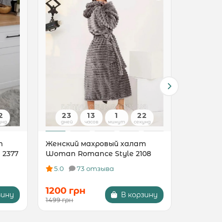
1
23
13
1
21
23
унд
дней
часов
минут
секунд
дней
т
Женский махровый халат
Женский
 2377
Woman Romance Style 2108
Woman R
5.0
73 отзыва
5.0
1200 грн
1200 г
зину
В корзину
1499 грн
1499 грн