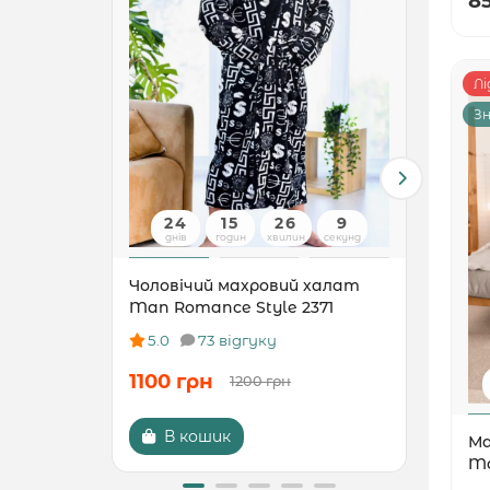
8
Лі
Зн
24
15
26
7
днів
годин
хвилин
секунд
д
Чоловічий махровий халат
Жіно
Man Romance Style 2371
Woma
5.0
73 відгуку
5.0
1100 грн
120
1200 грн
В кошик
Ма
Ma