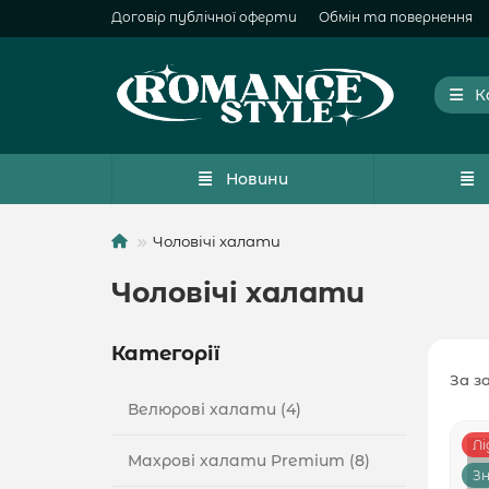
Договір публічної оферти
Обмін та повернення
К
Новини
Чоловічі халати
Чоловічі халати
Категорії
За з
Велюрові халати (4)
Лі
Махрові халати Premium (8)
Зн