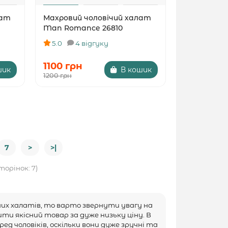
лат
Махровий чоловічий халат
Man Romance 26810
5.0
4 відгуку
1100 грн
шик
В кошик
1200 грн
7
>
>|
сторінок: 7)
чих халатів, то варто звернути увагу на
и якісний товар за дуже низьку ціну. В
ед чоловіків, оскільки вони дуже зручні та