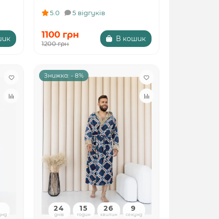
5.0
5 відгуків
1100 грн
шик
В кошик
1200 грн
Знижка: - 8%
8
24
15
26
8
унд
днів
годин
хвилин
секунд