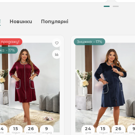
ї
Новинки
Популярні
р продажу!
Знижка: - 17%
а: - 17%
24
15
26
7
24
15
26
нів
годин
хвилин
секунд
днів
годин
хвилин
сек