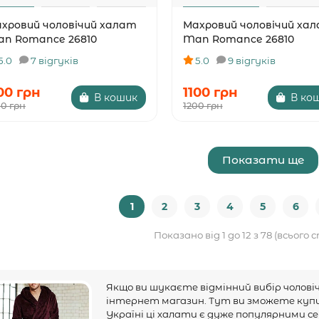
хровий чоловічий халат
Махровий чоловічий ха
n Romance 26810
Man Romance 26810
5.0
7 відгуків
5.0
9 відгуків
00 грн
1100 грн
В кошик
В ко
00 грн
1200 грн
Показати ще
1
2
3
4
5
6
Показано від 1 до 12 з 78 (всього 
Якщо ви шукаєте відмінний вибір чолові
інтернет магазин. Тут ви зможете купит
Україні ці халати є дуже популярними сер