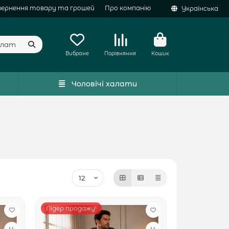
вернення товару та грошей
Про компанію
Українська
Вибране
Порівняння
Кошик
Чоловічі халати
Лідер продажу!