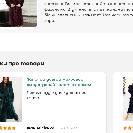
затишні. Ви зможете знайти халати на 
фасонами. Відмінна якість тканини та 
більш впевненим. Тож не гайте часу та 
зараз!
уки про товари
Жіночий довгий махровий
смарагдовий халат з поясом
Рекомендую для купівлі цей
халат..
Іван Місієнко
20.01.2026