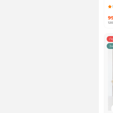
9
12
Лі
Зн