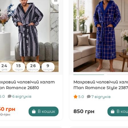
24
15
26
8
днів
годин
хвилин
секунд
хровий чоловічий халат
Махровий чоловічий ха
n Romance 26810
Man Romance Style 2387
5.0
6 відгуків
5.0
7 відгуків
50 грн
850 грн
В кошик
В ко
00 грн