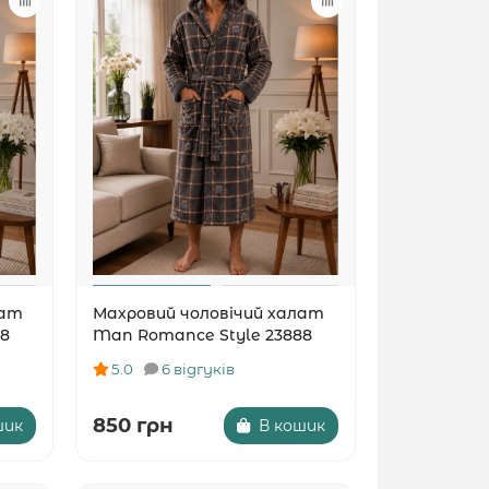
лат
Махровий чоловічий халат
8
Man Romance Style 23888
5.0
6 відгуків
850 грн
шик
В кошик