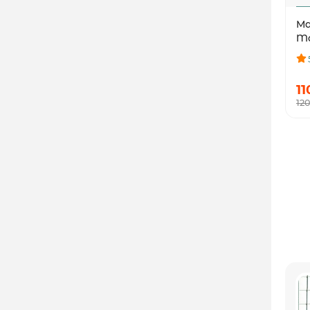
Ма
Ma
11
12