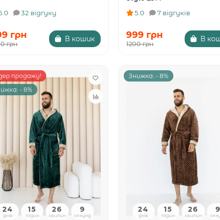
5.0
32 відгуку
5.0
7 відгуків
99 грн
999 грн
В кошик
В ко
00 грн
1200 грн
дер продажу!
Знижка: - 8%
ижка: - 8%
24
15
26
8
24
15
26
днів
годин
хвилин
секунд
днів
годин
хвилин
сек