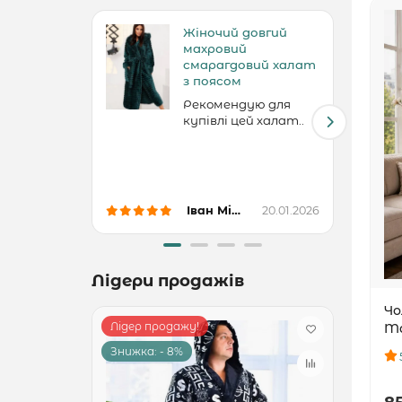
Жіночий довгий
махровий
смарагдовий халат
з поясом
Рекомендую для
купівлі цей халат..
Іван Місієнко
20.01.2026
Лідери продажів
Чо
Лідер продажу!
Ліде
Ma
Знижка: - 8%
Знижк