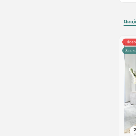
Акці
Ліде
Знижк
д