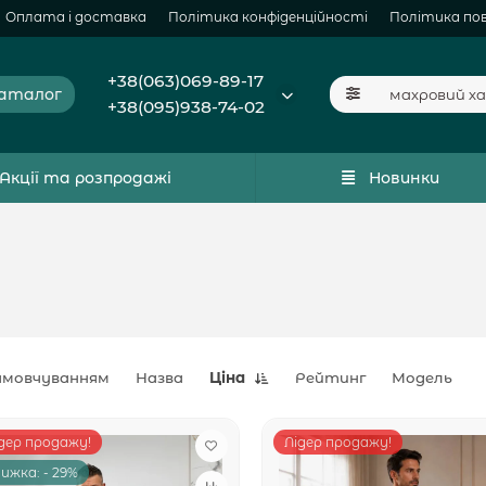
Оплата і доставка
Політика конфіденційності
Політика по
+38(063)069-89-17
аталог
+38(095)938-74-02
Акції та розпродажі
Новинки
амовчуванням
Назва
Ціна
Рейтинг
Модель
дер продажу!
Лідер продажу!
ижка: - 29%