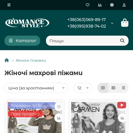
+38(063)069-89-17
+38(095)938-74-02
Каталог
Жіночі піжами
Жіночі махрові піжами
В подарок: 50 бонусов
Лідер продажу!