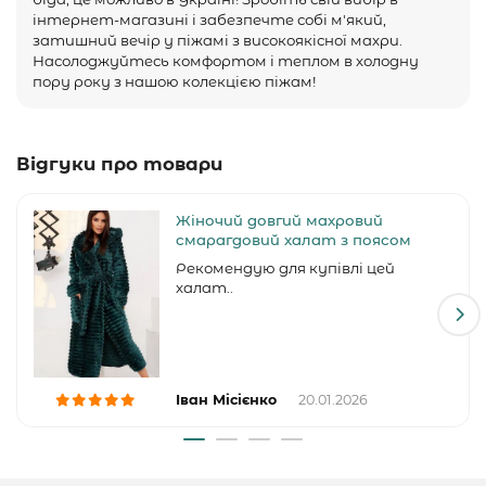
інтернет-магазині і забезпечте собі м'який,
затишний вечір у піжамі з високоякісної махри.
Насолоджуйтесь комфортом і теплом в холодну
пору року з нашою колекцією піжам!
Відгуки про товари
Жіночий довгий махровий
смарагдовий халат з поясом
Рекомендую для купівлі цей
халат..
Іван Місієнко
20.01.2026