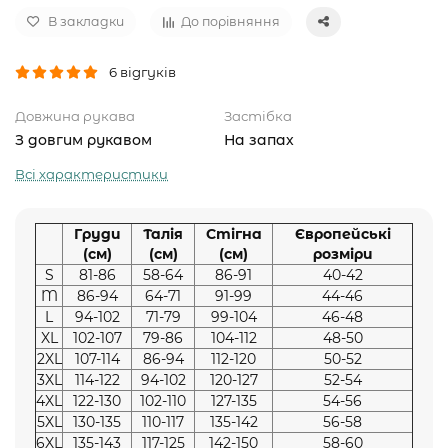
В закладки
До порівняння
6 відгуків
Довжина рукава
Застібка
З довгим рукавом
На запах
Всі характеристики
Груди
Талія
Стігна
Європейські
(см)
(см)
(см)
розміри
S
81-86
58-64
86-91
40-42
M
86-94
64-71
91-99
44-46
L
94-102
71-79
99-104
46-48
XL
102-107
79-86
104-112
48-50
2XL
107-114
86-94
112-120
50-52
3XL
114-122
94-102
120-127
52-54
4XL
122-130
102-110
127-135
54-56
5XL
130-135
110-117
135-142
56-58
6XL
135-143
117-125
142-150
58-60