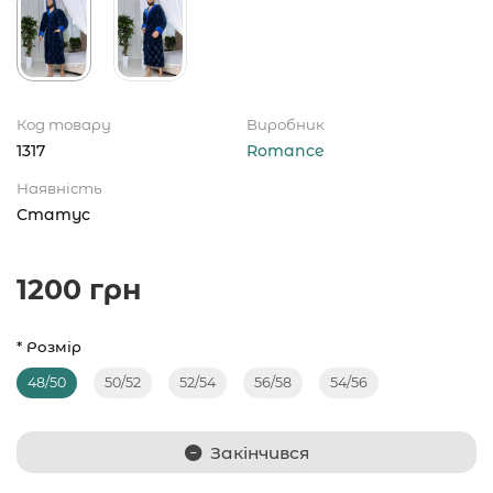
Код товару
Виробник
1317
Romance
Наявність
Статус
1200 грн
* Розмір
48/50
50/52
52/54
56/58
54/56
Закінчився