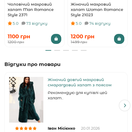
Чоловічий махровий
Жіночий махровий
халат Man Romance
халат Woman Romance
Style 2371
Style 21023
5.0
73 відгуку
5.0
74 відгуку
1100 грн
1200 грн
1200 грн
1499 грн
Відгуки про товари
Жіночий довгий махровий
смарагдовий халат з поясом
Рекомендую для купівлі цей
халат..
Іван Місієнко
20.01.2026