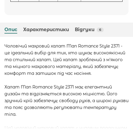
Опис
Характеристики
Відгуки
6
Чоловічий махровий халат Man Romance Style 2371 -
це ідеальний вибір для тих, хто шукає високоякісний
та стильний халат. Цей халат зроблений з м'якого
та міцного махрового матеріалу, який забезпечує
комфорт та затишок під час носіння.
Халат Man Romance Style 2371 має елегантний
дизайн та відрізняється високою міцністю. Його
зручний крій забезпечує свободу рухів, а широкі рукави
та пояс дозволяють регулювати температуру
тіла.
Цей чоловічий махровий халат є чудовим подарунком