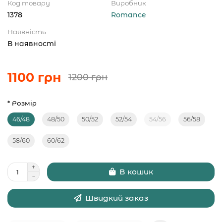
Код товару
Виробник
1378
Romance
Наявність
В наявності
1100 грн
1200 грн
* Розмір
46/48
48/50
50/52
52/54
54/56
56/58
58/60
60/62
В кошик
Швидкий заказ