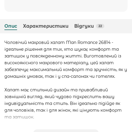
Опис
Характеристики
Відгуки
22
Чоловічий махровий халат Man Romance 26814 -
ідеальне рішення для тих, хто шукає комфорт та
затишок у повсякденному житті. Виготовлений із
високоякісного махрового матеріалу, цей халат
забезпечує максимальний комфорт та зручність, як у
домашніх умовах, так і у спа-салонах чи готелях.
Халат має стильний дизайн та привабливий
зовнішній вигляд, який чудово підкреслить вашу
індивідуальність та стиль. Він ідеально підійде як
для чоловіків, так і для жінок, які цінують комфорт
та затишок.
Купити махровий халат Man Romance 26814 дуже