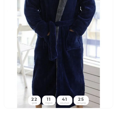
22
11
41
25
днів
годин
хвилин
секунд