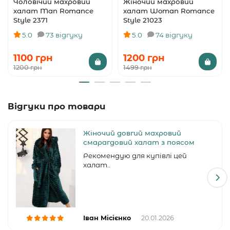
Чоловічий махровий
Жіночий махровий
халат Man Romance
халат Woman Romance
Style 2371
Style 21023
5.0
73 відгуку
5.0
74 відгуку
1100 грн
1200 грн
1200 грн
1499 грн
Відгуки про товари
Жіночий довгий махровий
смарагдовий халат з поясом
Рекомендую для купівлі цей
халат..
Іван Місієнко
20.01.2026