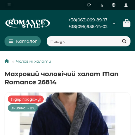
+38(063)069-89-17
+38(095)938-74-02
Каталог
Чоловічі халати
Махровий чоловічий халат Man
Romance 26814
Лідер продажу!
Знижка: - 8%