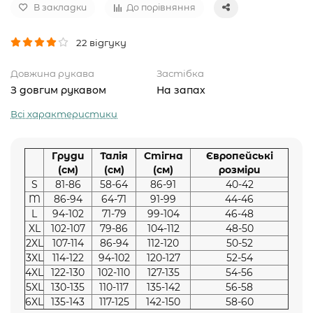
В закладки
До порівняння
22 відгуку
Довжина рукава
Застібка
З довгим рукавом
На запах
Всі характеристики
Груди
Талія
Стігна
Європейські
(см)
(см)
(см)
розміри
S
81-86
58-64
86-91
40-42
M
86-94
64-71
91-99
44-46
L
94-102
71-79
99-104
46-48
XL
102-107
79-86
104-112
48-50
2XL
107-114
86-94
112-120
50-52
3XL
114-122
94-102
120-127
52-54
4XL
122-130
102-110
127-135
54-56
5XL
130-135
110-117
135-142
56-58
6XL
135-143
117-125
142-150
58-60