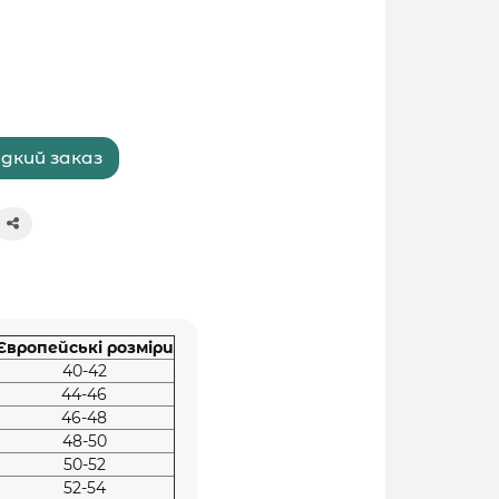
дкий заказ
Європейські розміри
40-42
44-46
46-48
48-50
50-52
52-54