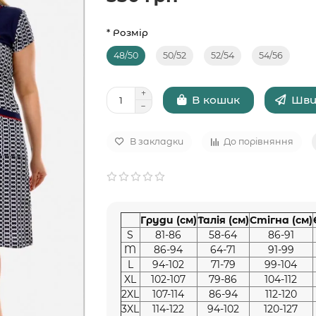
* Розмір
48/50
50/52
52/54
54/56
Шви
В кошик
В закладки
До порівняння
Груди (см)
Талія (см)
Стігна (см)
S
81-86
58-64
86-91
M
86-94
64-71
91-99
L
94-102
71-79
99-104
XL
102-107
79-86
104-112
2XL
107-114
86-94
112-120
3XL
114-122
94-102
120-127