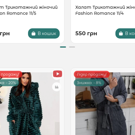
т Трикотажний жіночий
Халат Трикотажний жін
on Romance 11/5
Fashion Romance 11/4
 грн
550 грн
В кошик
В к
р продажу!
Лідер продажу!
а: - 20%
Знижка: - 8%