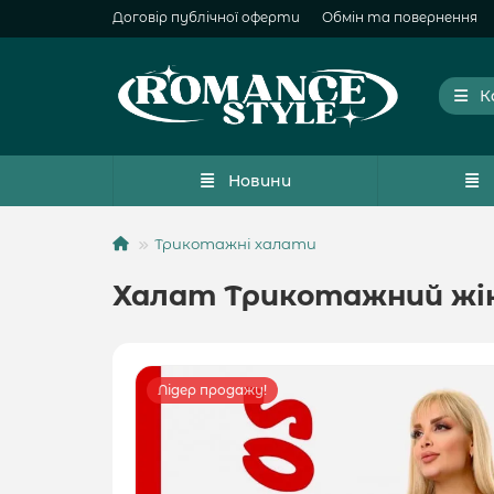
Договір публічної оферти
Обмін та повернення
К
Новини
Трикотажні халати
Халат Трикотажний жін
Лідер продажу!