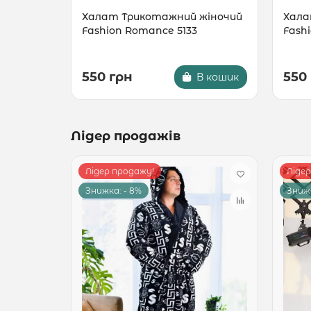
Халат Трикотажний жіночий
Хала
Fashion Romance 5133
Fashi
550 грн
550
В кошик
Лідер продажів
Лідер продажу!
Ліде
Знижка: - 8%
Знижк