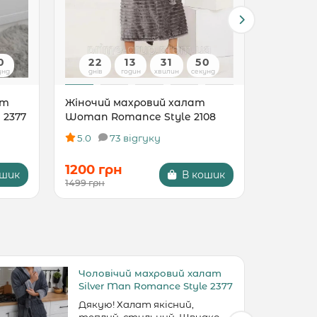
9
22
13
31
49
22
унд
днів
годин
хвилин
секунд
днів
ат
Жіночий махровий халат
Жіночий
 2377
Woman Romance Style 2108
Woman R
5.0
73 відгуку
5.0
1200 грн
1200 г
ошик
В кошик
1499 грн
1499 грн
Чоловічий махровий халат
Silver Man Romance Style 2377
Дякую! Халат якісний,
теплий, стильний. Швидко