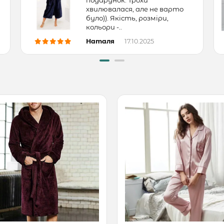
хвилювалася, але не варто
було)). Якість, розміри,
кольори -..
Наталя
17.10.2025