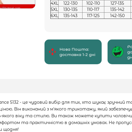
4XL
122-130
102-110
127-135
5XL
130-135
110-117
135-142
6XL
135-143
117-125
142-150
Р
Нова Пошта:
д
доставка 1-2 дні
дн
nce 5132 - це чудовий вибір для тих, хто шукає зручний
 ціною. Він виконаний з м'якого трикотажу, який забезп
дь-якого віку та стилю. Ви також можете купити чоловіч
омфортом та практичністю в домашніх умовах. Не пропу
и щодня!