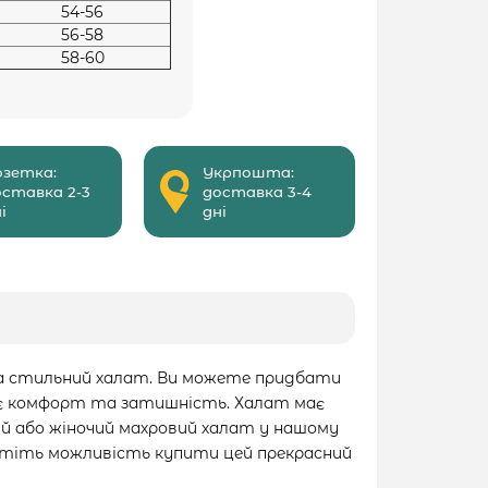
54-56
56-58
58-60
озетка:
Укрпошта:
оставка 2-3
доставка 3-4
і
дні
 та стильний халат. Ви можете придбати
ечує комфорт та затишність. Халат має
ий або жіночий махровий халат у нашому
стіть можливість купити цей прекрасний