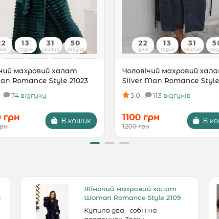
22
13
31
49
22
13
31
4
нів
годин
хвилин
секунд
днів
годин
хвилин
сек
чий махровий халат
Чоловічий махровий хал
n Romance Style 21023
Silver Man Romance Style
74 відгуку
5.0
113 відгуків
0 грн
1100 грн
В кошик
В к
грн
1200 грн
Жіночий махровий халат
м
Woman Romance Style 2109
Купила два - собі і на
подарунок. Трохи