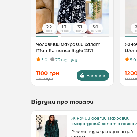
22
13
31
49
днів
годин
хвилин
секунд
д
Чоловічий махровий халат
Жіно
Man Romance Style 2371
Woma
5.0
73 відгуку
5.0
1100 грн
120
В кошик
1200 грн
1499 
Відгуки про товари
Жіночий довгий махровий
смарагдовий халат з поясо
Рекомендую для купівлі цей
халат..