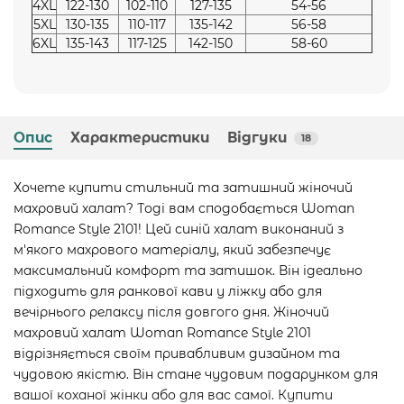
4XL
122-130
102-110
127-135
54-56
5XL
130-135
110-117
135-142
56-58
6XL
135-143
117-125
142-150
58-60
Опис
Характеристики
Відгуки
18
Хочете купити стильний та затишний жіночий
махровий халат? Тоді вам сподобається Woman
Romance Style 2101! Цей синій халат виконаний з
м'якого махрового матеріалу, який забезпечує
максимальний комфорт та затишок. Він ідеально
підходить для ранкової кави у ліжку або для
вечірнього релаксу після довгого дня. Жіночий
махровий халат Woman Romance Style 2101
відрізняється своїм привабливим дизайном та
чудовою якістю. Він стане чудовим подарунком для
вашої коханої жінки або для вас самої. Купити