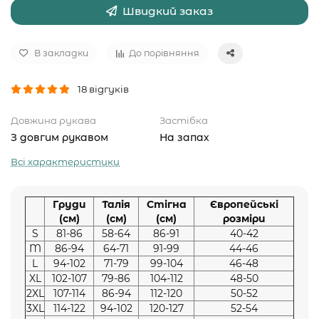
Швидкий заказ
В закладки
До порівняння
18 відгуків
Довжина рукава
Застібка
З довгим рукавом
На запах
Всі характеристики
Груди
Талія
Стігна
Європейські
(см)
(см)
(см)
розміри
S
81-86
58-64
86-91
40-42
M
86-94
64-71
91-99
44-46
L
94-102
71-79
99-104
46-48
XL
102-107
79-86
104-112
48-50
2XL
107-114
86-94
112-120
50-52
3XL
114-122
94-102
120-127
52-54