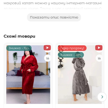
махровий халат можна у нашому інтернет-магазині
за приємною ціною. Також у нас є чоловічий махровий
халат, який підійде для тих, хто віддає перевагу
Показати опис повністю
більш простому і класичному стилю. Купуйте
халати у нас і насолоджуйтесь комфортом та
затишком щодня!
Схожі товари
Знижка: - 18%
Лідер продажу!
Знижка: - 20%