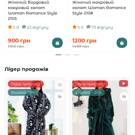
Жіночий бордовий
Жіночий махровий
махровий халат
халат Woman Romance
Woman Romance Style
Style 2108
2105
5.0
22 відгуку
5.0
73 відгуку
900 грн
1200 грн
1100 грн
1499 грн
Лідер продажів
Лідер продажу!
Лідер продажу!
Знижка: - 8%
Знижка: - 20%