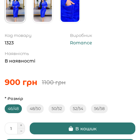
Код товару
Виробник
1323
Romance
Наявність
В наявності
900 грн
1100 грн
* Розмір
46/48
48/50
50/52
52/54
56/58
В кошик