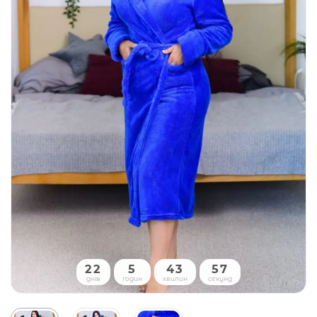
22
5
43
56
днів
годин
хвилин
секунд