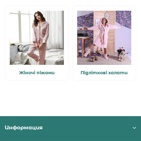
Жіночі піжами
Підліткові халати
Информация