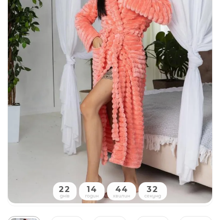
22
14
44
31
днів
годин
хвилин
секунд