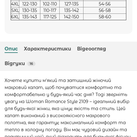
4XL
122-130
102-110
127-135
54-56
5XL
130-135
110-117
135-142
56-58
6XL
135-143
117-125
142-150
58-60
Опис
Характеристики
Відеоогляд
Відгуки
16
Хочете купити м'який та затишний жіночий
махровий халат, щоб почуватися комфортно та
комфортабельно у будь-який час дня? Тоді зверніть
увагу на Woman Romance Style 2109 – ідеальний вибір
для будь-якої жінки, яка цінує якість та стиль. Цей
халат виконаний з високоякісного махрового
полотна, яке гарантує максимальний комфорт та
тепло в холодну погоду. Він має чудовий дизайн та
практичний крій, який підходить для будь-якої фігури.