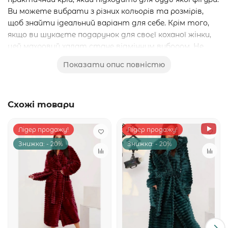
Ви можете вибрати з різних кольорів та розмірів,
щоб знайти ідеальний варіант для себе. Крім того,
якщо ви шукаєте подарунок для своєї коханої жінки,
цей махровий халат стане відмінним вибором. Не
відмовляйте собі в задоволенні, купіть махровий
Показати опис повністю
жіночий халат Woman Romance Style 2109 вже
сьогодні!
Схожі товари
Лідер продажу!
Лідер продажу!
Знижка: - 20%
Знижка: - 20%