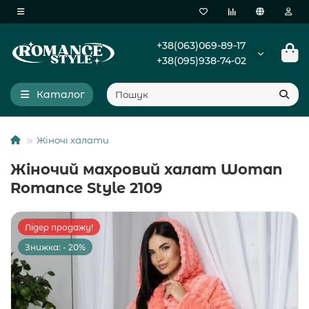
+38(063)069-89-17
+38(095)938-74-02
Каталог
Жіночі халати
Жіночий махровий халат Woman
Romance Style 2109
Лідер продажу!
Знижка: - 20%