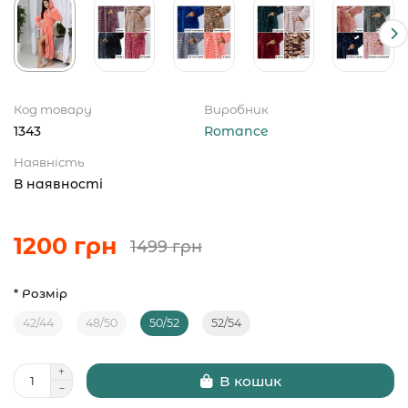
Код товару
Виробник
1343
Romance
Наявність
В наявності
1200 грн
1499 грн
* Розмір
42/44
48/50
50/52
52/54
В кошик