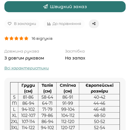
Швидкий заказ
В закладки
До порівняння
16 відгуків
Довжина рукава
Застібка
З довгим рукавом
На запах
Всі характеристики
Груди
Талія
Стігна
Європейські
(см)
(см)
(см)
розміри
S
81-86
58-64
86-91
40-42
M
86-94
64-71
91-99
44-46
L
94-102
71-79
99-104
46-48
XL
102-107
79-86
104-112
48-50
2XL
107-114
86-94
112-120
50-52
3XL
114-122
94-102
120-127
52-54