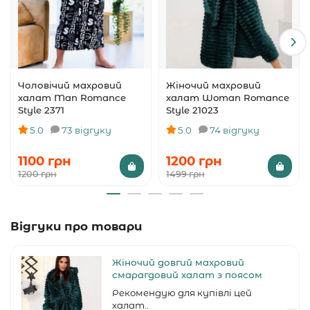
Чоловічий махровий
Жіночий махровий
халат Man Romance
халат Woman Romance
Style 2371
Style 21023
5.0
73 відгуку
5.0
74 відгуку
1100 грн
1200 грн
1200 грн
1499 грн
Відгуки про товари
Жіночий довгий махровий
смарагдовий халат з поясом
Рекомендую для купівлі цей
халат..