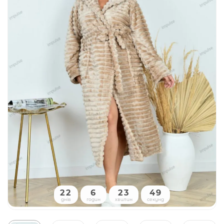
22
6
23
49
днів
годин
хвилин
секунд