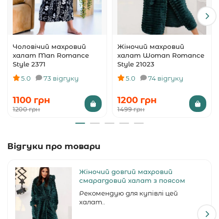
Чоловічий махровий
Жіночий махровий
халат Man Romance
халат Woman Romance
Style 2371
Style 21023
5.0
73 відгуку
5.0
74 відгуку
1100 грн
1200 грн
1200 грн
1499 грн
Відгуки про товари
Жіночий довгий махровий
смарагдовий халат з поясом
Рекомендую для купівлі цей
халат..