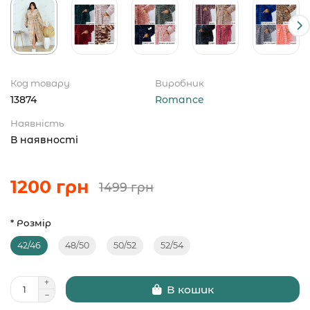
Код товару
Виробник
13874
Romance
Наявність
В наявності
1200 грн
1499 грн
* Розмір
42/46
48/50
50/52
52/54
В кошик