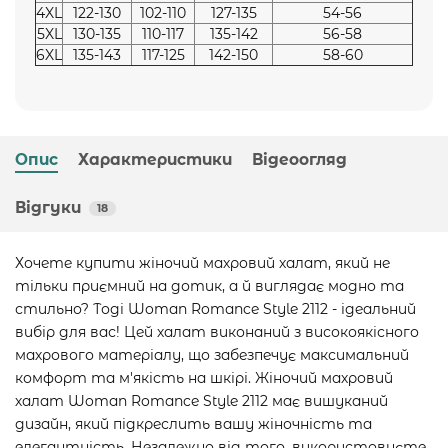
4XL
122-130
102-110
127-135
54-56
5XL
130-135
110-117
135-142
56-58
6XL
135-143
117-125
142-150
58-60
Опис
Характеристики
Відеоогляд
Відгуки
18
Хочете купити жіночий махровий халат, який не
тільки приємний на дотик, а й виглядає модно та
стильно? Тоді Woman Romance Style 2112 - ідеальний
вибір для вас! Цей халат виконаний з високоякісного
махрового матеріалу, що забезпечує максимальний
комфорт та м'якість на шкірі. Жіночий махровий
халат Woman Romance Style 2112 має вишуканий
дизайн, який підкреслить вашу жіночність та
елегантність. Незалежно від того, використовуєте