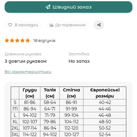
Швидкий заказ
В закладки
До порівняння
18 відгуків
Довжина рукава
Застібка
З довгим рукавом
На запах
Всі характеристики
Груди
Талія
Стігна
Європейські
(см)
(см)
(см)
розміри
S
81-86
58-64
86-91
40-42
M
86-94
64-71
91-99
44-46
L
94-102
71-79
99-104
46-48
XL
102-107
79-86
104-112
48-50
2XL
107-114
86-94
112-120
50-52
3XL
114-122
94-102
120-127
52-54