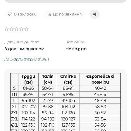
В закладки
До порівняння
Довжина рукава
Капюшон
З довгим рукавом
Немає да
Всі характеристики
Груди
Талія
Стігна
Європейські
(см)
(см)
(см)
розміри
S
81-86
58-64
86-91
40-42
M
86-94
64-71
91-99
44-46
L
94-102
71-79
99-104
46-48
XL
102-107
79-86
104-112
48-50
2XL
107-114
86-94
112-120
50-52
3XL
114-122
94-102
120-127
52-54
4XL
122-130
102-110
127-135
54-56