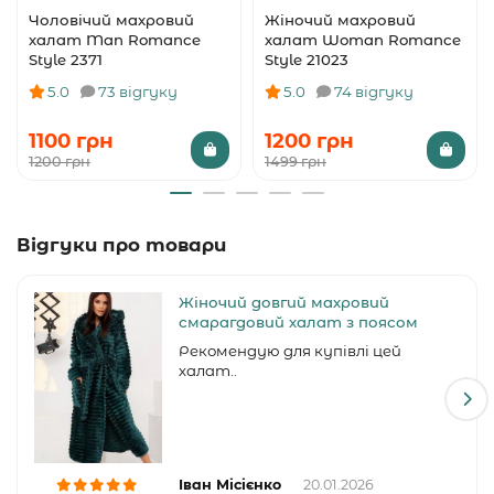
Чоловічий махровий
Жіночий махровий
халат Man Romance
халат Woman Romance
Style 2371
Style 21023
5.0
73 відгуку
5.0
74 відгуку
1100 грн
1200 грн
1200 грн
1499 грн
Відгуки про товари
Жіночий довгий махровий
смарагдовий халат з поясом
Рекомендую для купівлі цей
халат..
Іван Місієнко
20.01.2026