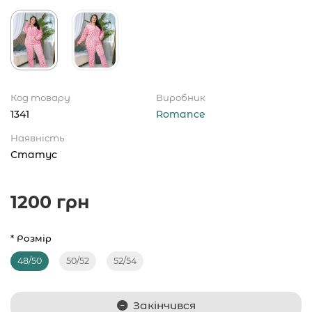
Код товару
Виробник
1341
Romance
Наявність
Статус
1200 грн
* Розмір
48/50
50/52
52/54
Закінчився