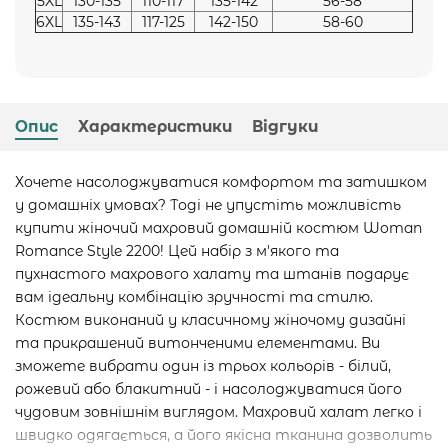
5XL
130-135
110-117
135-142
56-58
6XL
135-143
117-125
142-150
58-60
Опис
Характеристики
Відгуки
Хочете насолоджуватися комфортом та затишком
у домашніх умовах? Тоді не упустіть можливість
купити жіночий махровий домашній костюм Woman
Romance Style 2200! Цей набір з м'якого та
пухнастого махрового халату та штанів подарує
вам ідеальну комбінацію зручності та стилю.
Костюм виконаний у класичному жіночому дизайні
та прикрашений витонченими елементами. Ви
зможете вибрати один із трьох кольорів - білий,
рожевий або блакитний - і насолоджуватися його
чудовим зовнішнім виглядом. Махровий халат легко і
швидко одягається, а його якісна тканина дозволить