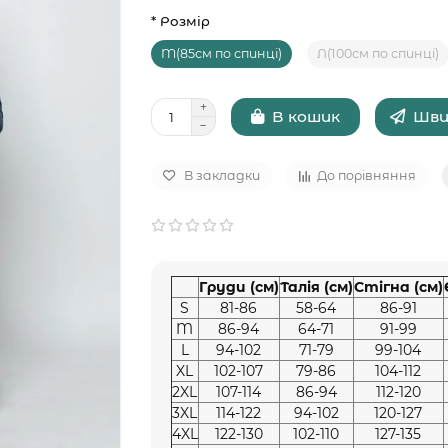
* Розмір
M(85см по спинці)
Л(100см по спинці)
Шви
В кошик
В закладки
До порівняння
Груди (см)
Талія (см)
Стігна (см)
S
81-86
58-64
86-91
M
86-94
64-71
91-99
L
94-102
71-79
99-104
XL
102-107
79-86
104-112
2XL
107-114
86-94
112-120
3XL
114-122
94-102
120-127
4XL
122-130
102-110
127-135