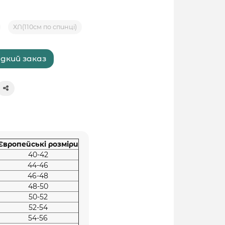
ХЛ(110см по спинці)
дкий заказ
Європейські розміри
40-42
44-46
46-48
48-50
50-52
52-54
54-56