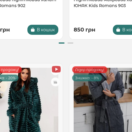
 Romans 902
ЮНАК Kids Romans 903
 грн
850 грн
В кошик
В к
р продажу!
Лідер продажу!
а: - 20%
Знижка: - 8%