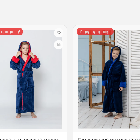
р продажу!
Лідер продажу!
овий підлітковий халат
Підлітковий махровий х