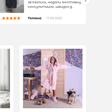
зв'язались, надали змістовну
консультацію, швидко д..
Тетяна
17.09.2025