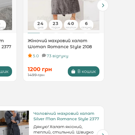
5
24
23
40
5
24
унд
днів
годин
хвилин
секунд
днів
ат
Жіночий махровий халат
Жіночий
 2377
Woman Romance Style 2108
Woman R
5.0
73 відгуку
5.0
1200 грн
1200 г
ошик
В кошик
1499 грн
1499 грн
Чоловічий махровий халат
Silver Man Romance Style 2377
Дякую! Халат якісний,
теплий, стильний. Швидко