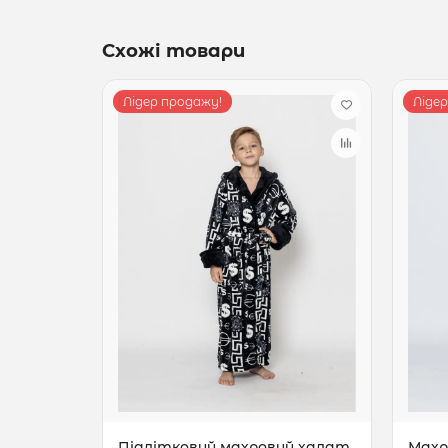
Схожі товари
Лідер продажу!
Ліде
Підлітковий махровий халат
Махр