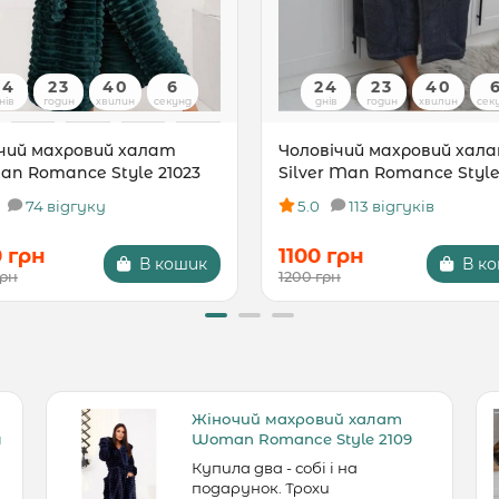
24
23
40
5
24
23
40
нів
годин
хвилин
секунд
днів
годин
хвилин
сек
чий махровий халат
Чоловічий махровий хал
n Romance Style 21023
Silver Man Romance Style
74 відгуку
5.0
113 відгуків
0 грн
1100 грн
В кошик
В к
грн
1200 грн
Жіночий махровий халат
м
Woman Romance Style 2109
Купила два - собі і на
подарунок. Трохи