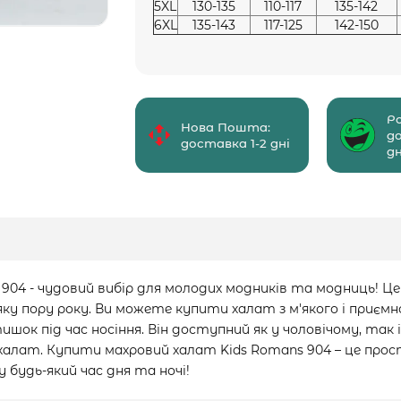
5XL
130-135
110-117
135-142
6XL
135-143
117-125
142-150
Р
Нова Пошта:
д
доставка 1-2 дні
дн
904 - чудовий вибір для молодих модників та модниць! 
ку пору року. Ви можете купити халат з м'якого і приємн
ок під час носіння. Він доступний як у чоловічому, так і
халат. Купити махровий халат Kids Romans 904 – це прос
удь-який час дня та ночі!