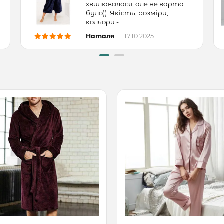
хвилювалася, але не варто
було)). Якість, розміри,
кольори -..
Наталя
17.10.2025