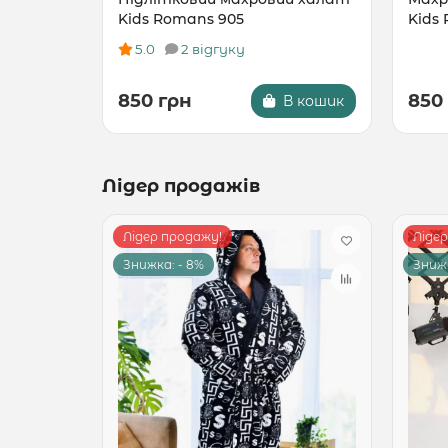
Kids Romans 905
Kids
5.0
2 відгуку
850 грн
850
В кошик
Лідер продажів
Лідер продажу!
Ліде
Знижка: - 8%
Знижк