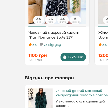
24
23
40
5
днів
годин
хвилин
секунд
д
Чоловічий махровий халат
Жіно
Man Romance Style 2371
Woma
5.0
73 відгуку
5.0
1100 грн
120
В кошик
1200 грн
1499 
Відгуки про товари
Жіночий довгий махровий
смарагдовий халат з поясо
Рекомендую для купівлі цей
халат..