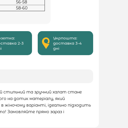
56-58
58-60
озетка:
Укрпошта:
оставка 2-3
доставка 3-4
і
дні
Цей стильний та зручний халат стане
ого на дотик матеріалу, який
 в жіночому варіанті, ідеально підходить
то! Замовляйте прямо зараз і