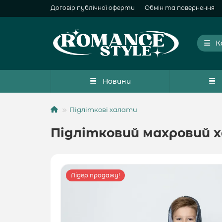
Договір публічної оферти
Обмін та повернення
К
Новини
Підліткові халати
Підлітковий махровий х
Лідер продажу!