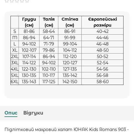
Груди
Талія
Стігна
Європейські
(см)
(см)
(см)
розміри
S
81-86
58-64
86-91
40-42
M
86-94
64-71
91-99
44-46
L
94-102
71-79
99-104
46-48
XL
102-107
79-86
104-112
48-50
2XL
107-114
86-94
112-120
50-52
3XL
114-122
94-102
120-127
52-54
4XL
122-130
102-110
127-135
54-56
5XL
130-135
110-117
135-142
56-58
6XL
135-143
117-125
142-150
58-60
Опис
Відгуки
Підлітковий махровий халат ЮНАК Kids Romans 903 -