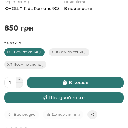
Код товару
Наявність
ЮНОША Kids Romans 903
В наявності
850 грн
* Розмір
M(85см по спинці)
Л(100см по спинці)
ХЛ(110см по спинці)
В кошик
Швидкий заказ
В закладки
До порівняння