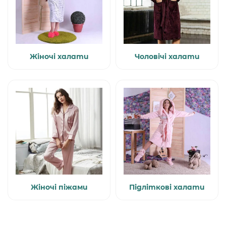
Жіночі халати
Чоловічі халати
Жіночі піжами
Підліткові халати