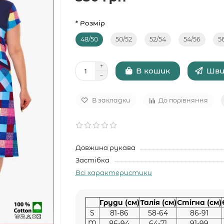
* Розмір
48/50
50/52
52/54
54/56
5
Шви
В кошик
В закладки
До порівняння
Довжина рукава
Застібка
Всі характеристики
Груди (см)
Талія (см)
Стігна (см)
S
81-86
58-64
86-91
M
86-94
64-71
91-99