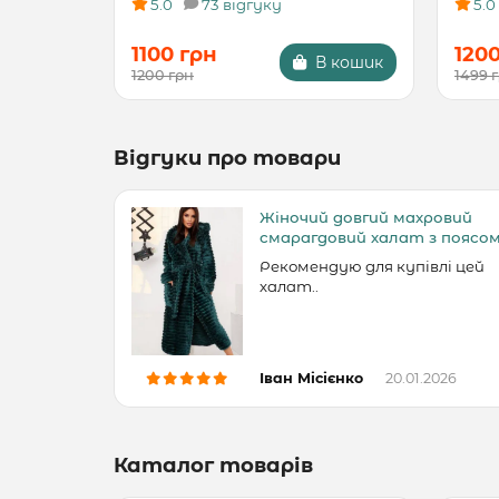
5.0
73 відгуку
5.0
1100 грн
120
В кошик
1200 грн
1499 
Відгуки про товари
Жіночий довгий махровий
смарагдовий халат з поясо
Рекомендую для купівлі цей
халат..
Іван Місієнко
20.01.2026
Каталог товарів