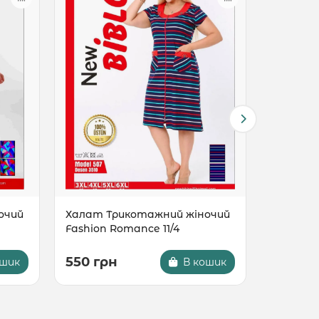
очий
Халат Трикотажний жіночий
Халат Т
Fashion Romance 11/4
Fashion 
550 грн
550 гр
ошик
В кошик