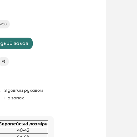
6/58
дкий заказ
З довгим рукавом
На запах
Європейські розміри
40-42
44-46