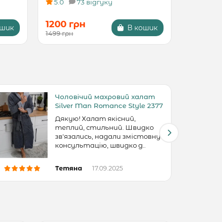
5.0
73 відгуку
5.0
1200 грн
1200 г
ошик
В кошик
1499 грн
1499 грн
Чоловічий махровий халат
Silver Man Romance Style 2377
Дякую! Халат якісний,
теплий, стильний. Швидко
зв'язались, надали змістовну
консультацію, швидко д..
Тетяна
17.09.2025