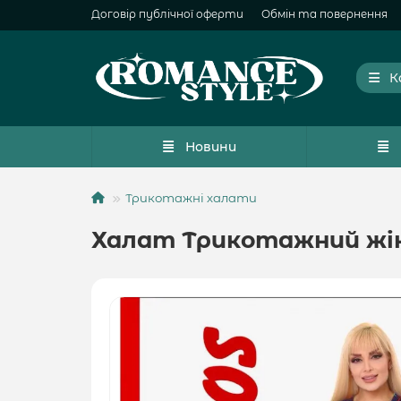
Договір публічної оферти
Обмін та повернення
К
Новини
Трикотажні халати
Халат Трикотажний жіно