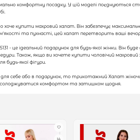
имально комфортну посадку. У цій моделі поєднуються ст
бі.
то хоче купити махровий халат. Він забезпечує максимал
оїй м'якості та пухнасті, цей халат перетворить ваші ве
31 - це ідеальний подарунок для будь-якої жінки. Він буде
оцедури. Також, якщо ви хочете купити чоловічий махровий
ля будь-якої фігури.
 для себе або в подарунок, то трикотажний Халат жіночий
і насолоджуватися комфортом та затишком щодня.