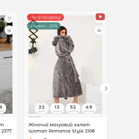
Лідер продажу!
Лідер пр
Знижка: - 20%
Знижка: -
8
22
13
52
48
22
унд
днів
годин
хвилин
секунд
днів
ат
Жіночий махровий халат
Жіночий
 2377
Woman Romance Style 2108
Woman R