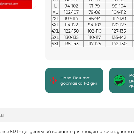
L
94-102
71-79
99-104
XL
102-107
79-86
104-112
2XL
107-114
86-94
112-120
3XL
114-122
94-102
120-127
4XL
122-130
102-110
127-135
5XL
130-135
110-117
135-142
6XL
135-143
117-125
142-150
Р
Нова Пошта:
д
доставка 1-2 дні
дн
ки
ce 5131 - це ідеальний варіант для тих, хто хоче купити