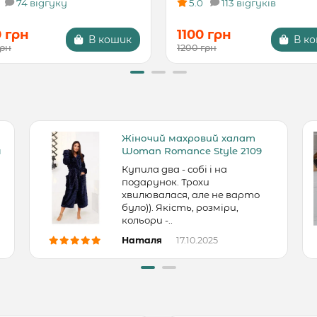
74 відгуку
5.0
113 відгуків
0 грн
1100 грн
В кошик
В к
грн
1200 грн
Жіночий махровий халат
м
Woman Romance Style 2109
Купила два - собі і на
подарунок. Трохи
хвилювалася, але не варто
було)). Якість, розміри,
кольори -..
Наталя
17.10.2025