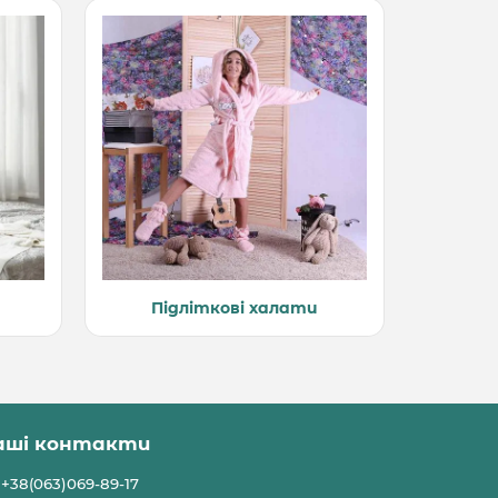
Підліткові халати
аші контакти
+38(063)069-89-17