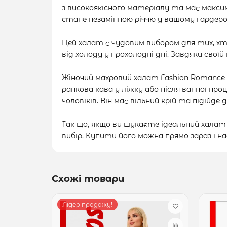
з високоякісного матеріалу та має макс
стане незамінною річчю у вашому гардеро
Цей халат є чудовим вибором для тих, х
від холоду у прохолодні дні. Завдяки св
Жіночий махровий халат Fashion Romance 51
ранкова кава у ліжку або після ванної пр
чоловіків. Він має вільний крій та підійде д
Так що, якщо ви шукаєте ідеальний халат
вибір. Купити його можна прямо зараз 
Схожі товари
Лідер продажу!