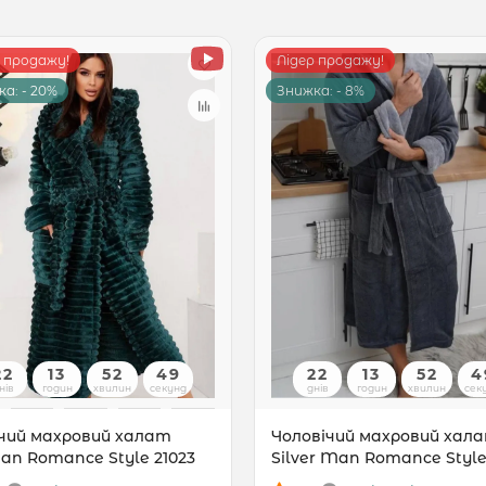
р продажу!
Лідер продажу!
а: - 20%
Знижка: - 8%
22
13
52
48
22
13
52
4
нів
годин
хвилин
секунд
днів
годин
хвилин
сек
чий махровий халат
Чоловічий махровий хал
n Romance Style 21023
Silver Man Romance Style