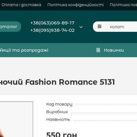
Оплата і доставка
Політика конфіденційності
Політика по
+38(063)069-89-17
аталог
+38(095)938-74-02
Акції та розпродажі
Новинки
чий Fashion Romance 5131
Код товару
Виробник
Наявність
550 грн