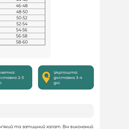
46-48
48-50
50-52
52-54
54-56
56-58
58-60
озетка:
Укрпошта:
оставка 2-3
доставка 3-4
і
дні
 м'який та затишний халат. Він виконаний