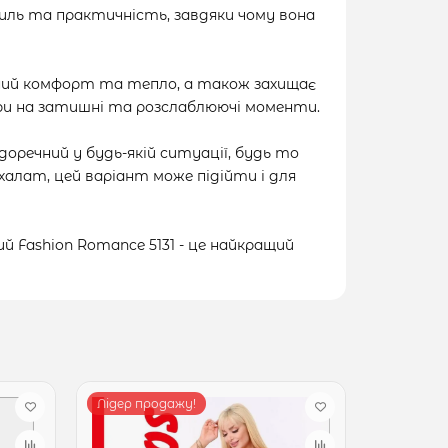
иль та практичність, завдяки чому вона
ьний комфорт та тепло, а також захищає
чори на затишні та розслаблюючі моменти.
 доречний у будь-якій ситуації, будь то
 халат, цей варіант може підійти і для
 Fashion Romance 5131 - це найкращий
Лідер продажу!
Лідер пр