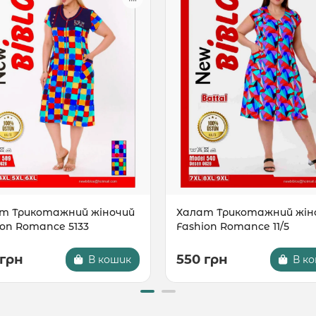
т Трикотажний жіночий
Халат Трикотажний жін
ion Romance 5133
Fashion Romance 11/5
 грн
550 грн
В кошик
В к