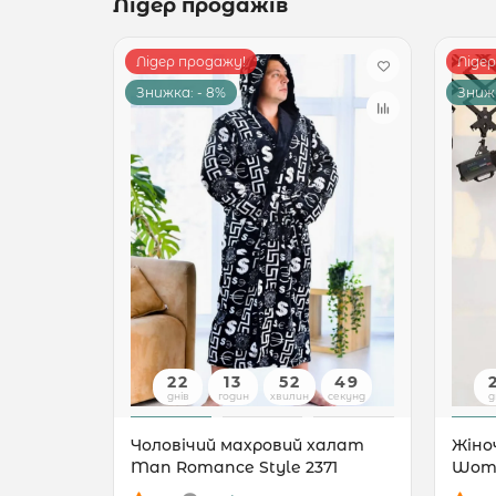
Лідер продажів
Лідер продажу!
Ліде
Знижка: - 8%
Знижк
22
13
52
48
днів
годин
хвилин
секунд
д
Чоловічий махровий халат
Жіно
Man Romance Style 2371
Woma