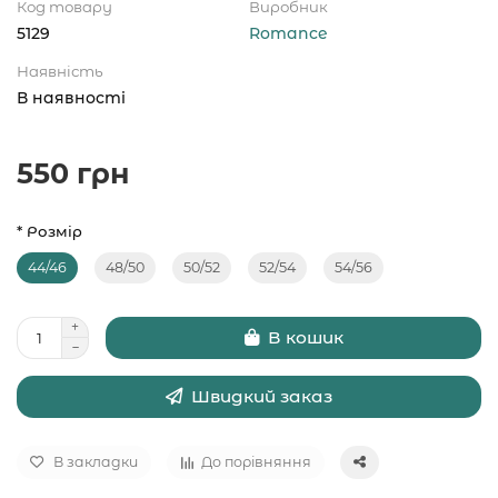
Код товару
Виробник
5129
Romance
Наявність
В наявності
550 грн
* Розмір
44/46
48/50
50/52
52/54
54/56
В кошик
Швидкий заказ
В закладки
До порівняння