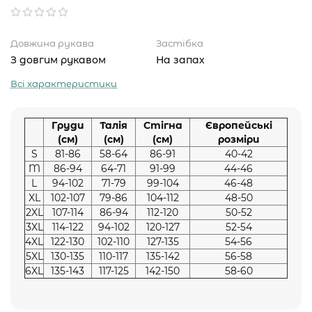
Довжина рукава
Застібка
З довгим рукавом
На запах
Всі характеристики
Груди
Талія
Стігна
Європейські
(см)
(см)
(см)
розміри
S
81-86
58-64
86-91
40-42
M
86-94
64-71
91-99
44-46
L
94-102
71-79
99-104
46-48
XL
102-107
79-86
104-112
48-50
2XL
107-114
86-94
112-120
50-52
3XL
114-122
94-102
120-127
52-54
4XL
122-130
102-110
127-135
54-56
5XL
130-135
110-117
135-142
56-58
6XL
135-143
117-125
142-150
58-60