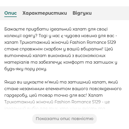
Опис
Характеристики
Відгуки
Бажаєте придбати ідеальний халат для своєї
колекції одягу? Тоді у нас є чудова новина для вас -
халат Трикотажний жіночий Fashion Romance 5129
стане справжнім скарбом у вашій вбиральні! Цей
витончений халат виконаний з високоякісних
матеріалів та забезпечує комфорт та затишок у
будь-яку пору року.
Якщо ви шукаєте м'який та затишний халат, який
стане незамінним елементом вашого повсякденного
гардеробу, цей товар точно для вас! Халат
Трикотажний жіночий Fashion Romance 5129 - це
ідеальний вибір для тих, хто цінує якість та
комфорт.
Показати опис повністю
Крім того, якщо ви хочете купити махровий халат,